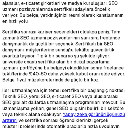
ajanslar, e-ticaret şirketleri ve medya kuruluşları, SEO
uzmanı pozisyonlarında sertifikalı adaylara öncelik
veriyor. Bu belge, yetkinliğinizi resmi olarak kanıtlamanın
en hızlı yolu.
Sertifika sonrası kariyer seçenekleri oldukça geniş. Tam
zamanlı SEO uzmanı pozisyonlarının yanı sıra freelance
danışmanlık da güçlü bir seçenek. Sertifikalı bir SEO
danışmanı, müşterilerine sunduğu teklifte güvenilirlik
avantajı taşıyor. Tipik bir senaryo şu şekilde işliyor:
üniversite onaylı sertifika alan bir dijital pazarlama
uzmanı, portföyüne bu belgeyi ekledikten sonra freelance
tekliflerinde %40-60 daha yüksek kabul oranı elde ediyor.
Belge, fiyat müzakerelerinde de güçlü bir koz.
İleri uzmanlaşma için temel sertifika bir başlangıç noktası.
Teknik SEO, yerel SEO, e-ticaret SEO veya uluslararası
SEO gibi alt dallarda uzmanlaşma programları mevcut. Bu
uzmanlaşma yolları, genel SEO bilgisini belirli bir sektöre
veya teknik alana odaklıyor.
Yapay zeka görünürlüğünüzü
arttırın!
ve sertifika sonrası öğrendiklerinizi gerçek
müşteri projelerinde otomatik araçlarla hızla uygulayın.