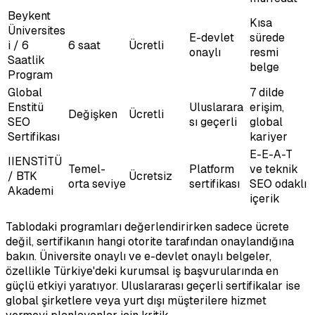
Beykent
Kısa
Üniversites
E-devlet
sürede
i / 6
6 saat
Ücretli
onaylı
resmi
Saatlik
belge
Program
Global
7 dilde
Enstitü
Uluslarara
erişim,
Değişken
Ücretli
SEO
sı geçerli
global
Sertifikası
kariyer
E-E-A-T
IIENSTİTÜ
Temel-
Platform
ve teknik
/ BTK
Ücretsiz
orta seviye
sertifikası
SEO odaklı
Akademi
içerik
Tablodaki programları değerlendirirken sadece ücrete
değil, sertifikanın hangi otorite tarafından onaylandığına
bakın. Üniversite onaylı ve e-devlet onaylı belgeler,
özellikle Türkiye'deki kurumsal iş başvurularında en
güçlü etkiyi yaratıyor. Uluslararası geçerli sertifikalar ise
global şirketlere veya yurt dışı müşterilere hizmet