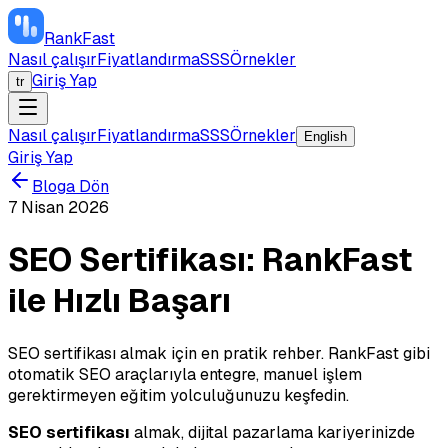
RankFast
Nasıl çalışır
Fiyatlandırma
SSS
Örnekler
Giriş Yap
tr
Nasıl çalışır
Fiyatlandırma
SSS
Örnekler
English
Giriş Yap
Bloga Dön
7 Nisan 2026
SEO Sertifikası: RankFast
ile Hızlı Başarı
SEO sertifikası almak için en pratik rehber. RankFast gibi
otomatik SEO araçlarıyla entegre, manuel işlem
gerektirmeyen eğitim yolculuğunuzu keşfedin.
SEO sertifikası
almak, dijital pazarlama kariyerinizde