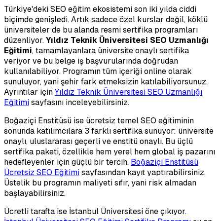
Türkiye'deki SEO eğitim ekosistemi son iki yılda ciddi
biçimde genişledi. Artık sadece özel kurslar değil, köklü
üniversiteler de bu alanda resmi sertifika programları
düzenliyor.
Yıldız Teknik Üniversitesi SEO Uzmanlığı
Eğitimi
, tamamlayanlara üniversite onaylı sertifika
veriyor ve bu belge iş başvurularında doğrudan
kullanılabiliyor. Programın tüm içeriği online olarak
sunuluyor, yani şehir fark etmeksizin katılabiliyorsunuz.
Ayrıntılar için
Yıldız Teknik Üniversitesi SEO Uzmanlığı
Eğitimi
sayfasını inceleyebilirsiniz.
Boğaziçi Enstitüsü ise ücretsiz temel SEO eğitiminin
sonunda katılımcılara 3 farklı sertifika sunuyor: üniversite
onaylı, uluslararası geçerli ve enstitü onaylı. Bu üçlü
sertifika paketi, özellikle hem yerel hem global iş pazarını
hedefleyenler için güçlü bir tercih.
Boğaziçi Enstitüsü
Ücretsiz SEO Eğitimi
sayfasından kayıt yaptırabilirsiniz.
Üstelik bu programın maliyeti sıfır, yani risk almadan
başlayabilirsiniz.
Ücretli tarafta ise İstanbul Üniversitesi öne çıkıyor.