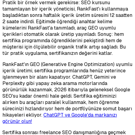
Pratik bir örnek vermek gerekirse: SEO kursunu
tamamlayan bir içerik yöneticisi, RankFast'ı kullanmaya
başladıktan sonra haftalık içerik üretim süresini 12 saatten
2 saate indirdi. Eğitimde öğrendiği anahtar kelime
kümelerini RankFast'a tanımladı, araç GEO uyumlu
içerikleri otomatik olarak üretip yayınladı. Sonuç: hem
sertifika programında öğrendiklerini pekiştirdi hem de
müşterisi için ölçülebilir organik trafik artışı sağladı. Bu
tür pratik uygulama, sertifikanızın değerini katlar.
RankFast'ın GEO (Generative Engine Optimization) uyumlu
içerik üretimi, sertifika programlarında henüz yeterince
işlenmeyen bir alanı kapatıyor. ChatGPT, Gemini ve
Perplexity gibi yapay zeka arama motorlarında
görünürlük kazanmak, 2026 itibarıyla geleneksel Google
SEO'su kadar önemli hale geldi. Sertifika eğitiminizi
alırken bu araçları paralel kullanmak, hem öğrenme
sürecinizi hızlandırıyor hem de portföyünüze somut başarı
hikayeleri ekliyor.
ChatGPT ve Google'da markanızı
görünür olun!
Sertifika sonrası freelance SEO danışmanlığına geçmek