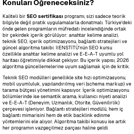
Konuları Öğreneceksiniz?
Kaliteli bir
SEO sertifikası
programı, sizi sadece teorik
bilgiyle değil pratik uygulamalarla donatmalı. Türkiye'deki
önde gelen programların müfredatı incelendiğinde ortak
bir çekirdek içerik görülüyor: anahtar kelime analizi,
teknik SEO, içerik optimizasyonu, bağlantı stratejileri ve
güncel algoritma takibi. IIENSTİTÜ'nün SEO kursu
özellikle anahtar kelime analizi ve E-E-A-T uyumlu yol
haritası öğretimiyle dikkat çekiyor. Bu içerik yapısı, 2026
algoritma güncellemelerine uyum sağlamak için de kritik.
Teknik SEO modülleri genellikle site hızı optimizasyonu,
mobil uyumluluk, yapılandırılmış veri (schema markup) ve
tarama bütçesi yönetimini kapsıyor. İçerik optimizasyonu
bölümlerinde ise semantik arama, kullanıcı niyeti analizi
ve E-E-A-T (Deneyim, Uzmanlık, Otorite, Güvenilirlik)
çerçevesi işleniyor. Bağlantı stratejileri modülü, hem iç
bağlantı mimarisini hem de etik backlink edinme
yöntemlerini ele alıyor. Algoritma takibi konusu ise artık
her programın vazgeçilmez parçası haline geldi.