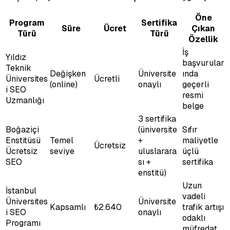
Öne
Program
Sertifika
Süre
Ücret
Çıkan
Türü
Türü
Özellik
İş
Yıldız
başvurular
Teknik
Değişken
Üniversite
ında
Üniversites
Ücretli
(online)
onaylı
geçerli
i SEO
resmi
Uzmanlığı
belge
3 sertifika
Boğaziçi
(üniversite
Sıfır
Enstitüsü
Temel
+
maliyetle
Ücretsiz
Ücretsiz
seviye
uluslarara
üçlü
SEO
sı +
sertifika
enstitü)
Uzun
İstanbul
vadeli
Üniversites
Üniversite
Kapsamlı
₺2.640
trafik artışı
i SEO
onaylı
odaklı
Programı
müfredat