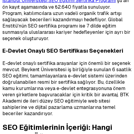
İstanbul Üniversitesi SEO Eğitimi Sertifika Programı
şu an
ön kayıt aşamasında ve ₺2.640 fiyatla sunuluyor.
Program, katılımcılara uzun vadeli organik trafik artışı
sağlayacak becerileri kazandırmayı hedefliyor. Global
Enstitü'nün SEO sertifika programı ise 7 dilde eğitim
sunmasıyla uluslararası kariyer hedefleyenler için ayrı bir
seçenek oluşturuyor.
E-Devlet Onaylı SEO Sertifikası Seçenekleri
E-devlet onaylı sertifika arayanlar için önemli bir seçenek
mevcut. Beykent Üniversitesi iş birliğiyle sunulan 6 saatlik
SEO eğitimi, tamamlayanlara e-devlet sistemi üzerinden
doğrulanabilen resmi bir sertifika sağlıyor. Bu, özellikle
kamu kurumlarına veya e-devlet entegrasyonuna önem
veren şirketlere başvuracaklar için kritik bir avantaj. BTK
Akademi de ileri düzey SEO eğitimiyle web sitesi
sahiplerine ve dijital pazarlama uzmanlarına temel
beceriler kazandırıyor.
SEO Eğitimlerinin İçeriği: Hangi