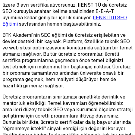
üzere 3 ayrı sertifika alıyorsunuz. IIENSTİTÜ de ücretsiz
SEO kursuyla anahtar kelime analizinden E-E-A-T
uyumuna kadar geniş bir içerik sunuyor.
IIENSTİTÜ SEO
Eğitimi
sayfasından hemen başlayabilirsiniz.
BTK Akademi'nin SEO eğitimi de ücretsiz erişilebilen ve
devlet destekli bir kaynak. Platform, özellikle teknik SEO
ve web sitesi optimizasyonu konularında sağlam bir temel
atmanızı sağlıyor. Bu tür ücretsiz programlar, ücretli
sertifika programlarına geçmeden önce temel bilginizi
test etmek için mükemmel bir başlangıç noktası. Ücretsiz
bir programı tamamlayıp ardından üniversite onaylı bir
programa geçmek, hem maliyeti düşürüyor hem de
hazırlıklı girmenizi sağlıyor.
Ücretsiz programların sınırlaması genellikle derinlik ve
mentorluk eksikliği. Temel kavramları öğrenebilirsiniz
ama ileri düzey teknik SEO veya kurumsal ölçekte strateji
geliştirme için ücretli programlara ihtiyaç duyarsınız.
Bununla birlikte, ücretsiz sertifikalar da iş başvurularında
"öğrenmeye istekli" sinyali verdiği için değerini koruyor.
Portföyünüze birden fazla sertifika eklemek, tek bir pahalı